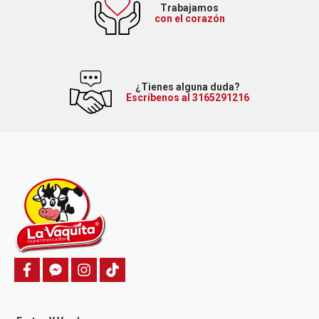
Trabajamos
con el corazón
¿Tienes alguna duda?
Escríbenos al 3165291216
f
f
i
T
a
a
n
i
c
c
s
k
e
e
t
t
b
b
a
o