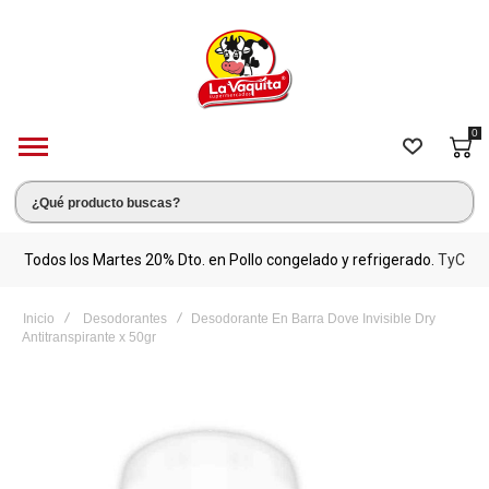
0
s.
Todos los Martes 20% Dto. en Pollo congelado y refrigerado.
TyC
M
Inicio
Desodorantes
Desodorante En Barra Dove Invisible Dry
Antitranspirante x 50gr
Saltar
al
final
de
la
galería