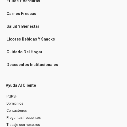
o
o
g
k
Frutas Y Verduras
o
o
r
k
k
a
-
m
Carnes Frescas
m
e
s
Salud Y Bienestar
s
e
n
Licores Bebidas Y Snacks
g
e
r
Cuidado Del Hogar
Descuentos Institucionales
Ayuda Al Cliente
PQRSF
Domicilios
Contáctenos
Preguntas frecuentes
Trabaje con nosotros