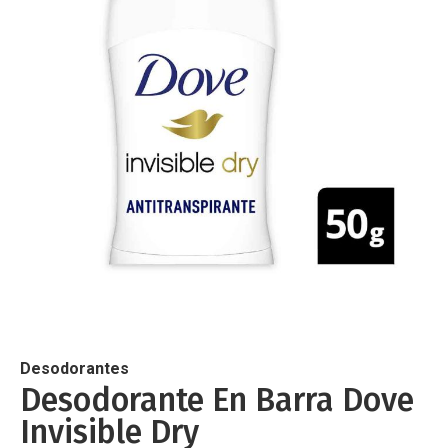
de
imágenes
Saltar
al
comienzo
de
Desodorantes
la
Desodorante En Barra Dove
galería
Invisible Dry
de
imágenes