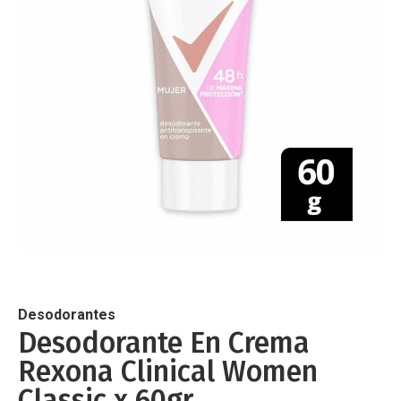
de
imágenes
Saltar
al
comienzo
de
Desodorantes
la
Desodorante En Crema
galería
Rexona Clinical Women
de
imágenes
Classic x 60gr