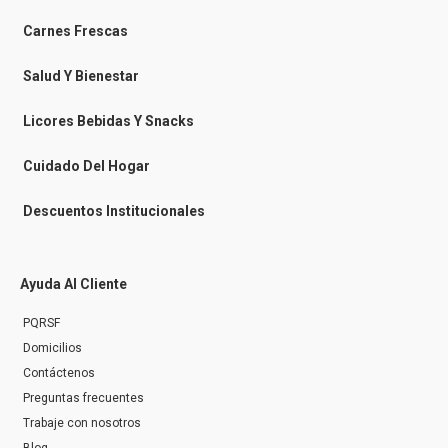
o
o
r
k
k
a
-
m
Carnes Frescas
m
e
s
Salud Y Bienestar
s
e
n
Licores Bebidas Y Snacks
g
e
r
Cuidado Del Hogar
Descuentos Institucionales
Ayuda Al Cliente
PQRSF
Domicilios
Contáctenos
Preguntas frecuentes
Trabaje con nosotros