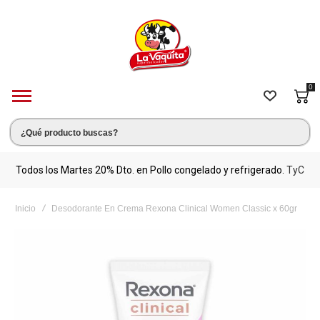
0
s.
Todos los Martes 20% Dto. en Pollo congelado y refrigerado.
TyC
M
Inicio
Desodorante En Crema Rexona Clinical Women Classic x 60gr
Saltar
al
final
de
la
galería