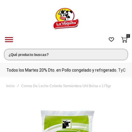
0
s.
Todos los Martes 20% Dto. en Pollo congelado y refrigerado.
TyC
M
Inicio
Crema De Leche Colanta Semientera Uht Bolsa x 175gr
Saltar
al
final
de
la
galería