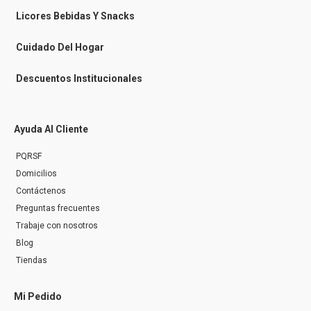
e
n
Licores Bebidas Y Snacks
g
e
r
Cuidado Del Hogar
Descuentos Institucionales
Ayuda Al Cliente
PQRSF
Domicilios
Contáctenos
Preguntas frecuentes
Trabaje con nosotros
Blog
Tiendas
Mi Pedido