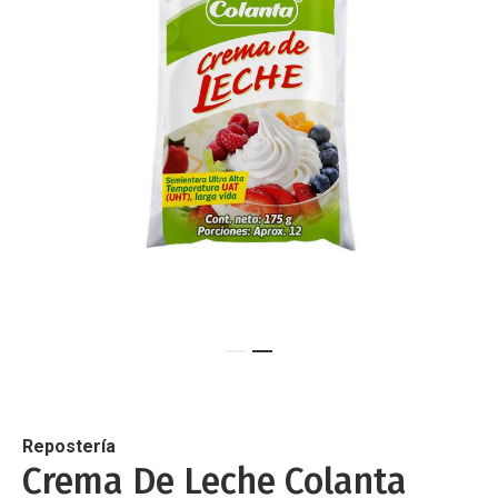
de
imágenes
Saltar
al
comienzo
de
Repostería
la
Crema De Leche Colanta
galería