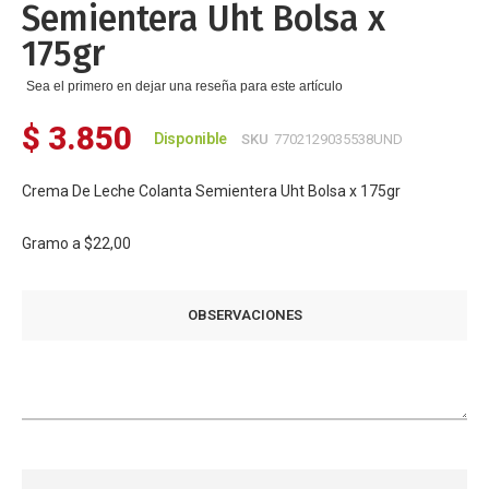
Semientera Uht Bolsa x
de
imágenes
175gr
Sea el primero en dejar una reseña para este artículo
$ 3.850
Disponible
SKU
7702129035538UND
Crema De Leche Colanta Semientera Uht Bolsa x 175gr
Gramo a
$22,00
OBSERVACIONES