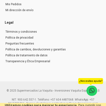
Mis Pedidos
Mi dirección de envío
Legal
Términos y condiciones
Política de privacidad
Preguntas frecuentes
Política de cambios, devoluciones y garantías
Política de tratamiento de datos
Transparencia y Ética Empresarial
¿Necesitas ayuda?
© 2025 Supermercados La Vaquita - Inversiones Vaquita Express S.A.S
NIT: 900.642.557-1. Teléfono: +57 604 4487068. WhatsApp: +57
3165291216. Correo electrónico: contactenos@vaquitaexpress.com
Utilizamos cookies para mejorar tu experiencia.
Para cumplir con