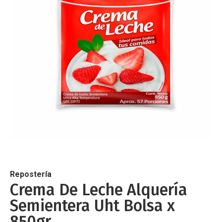
de
imágenes
Saltar
al
comienzo
de
Repostería
la
Crema De Leche Alquería
galería
Semientera Uht Bolsa x
de
imágenes
850gr