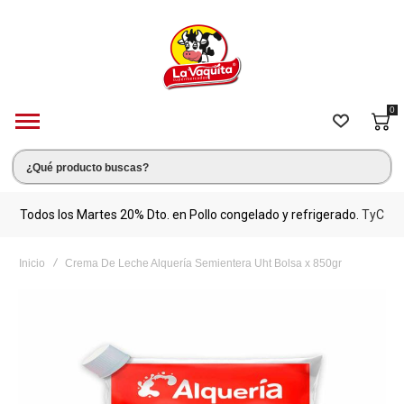
0
s.
Todos los Martes 20% Dto. en Pollo congelado y refrigerado.
TyC
M
Inicio
Crema De Leche Alquería Semientera Uht Bolsa x 850gr
Saltar
al
final
de
la
galería