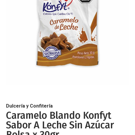
de
imágenes
Saltar
al
comienzo
de
Dulcería y Confitería
la
Caramelo Blando Konfyt
galería
Sabor A Leche Sin Azúcar
de
imágenes
Bolsa x 30gr