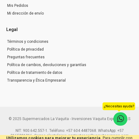
Mis Pedidos
Mi dirección de envío
Legal
Términos y condiciones
Política de privacidad
Preguntas frecuentes
Política de cambios, devoluciones y garantías
Política de tratamiento de datos
Transparencia y Ética Empresarial
¿Necesitas ayuda?
© 2025 Supermercados La Vaquita - Inversiones Vaquita Express S.A.S
NIT: 900.642.557-1. Teléfono: +57 604 4487068. WhatsApp: +57
3165291216. Correo electrónico: contactenos@vaquitaexpress.com
Utilizamos cookies para mejorar tu experiencia.
Para cumplir con