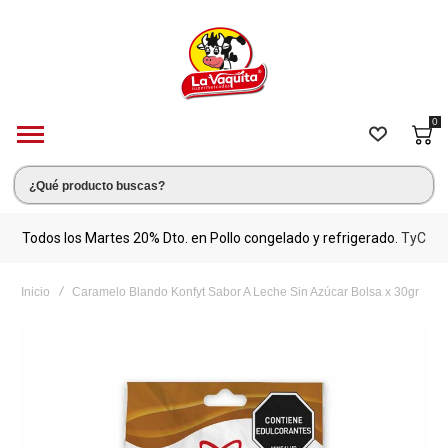
0
s.
Todos los Martes 20% Dto. en Pollo congelado y refrigerado.
TyC
M
Inicio
Caramelo Blando Konfyt Sabor A Leche Sin Azúcar Bolsa x 30gr
Saltar
al
final
de
la
galería