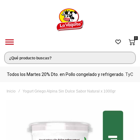
0
s.
Todos los Martes 20% Dto. en Pollo congelado y refrigerado.
TyC
M
Inicio
Yogurt Griego Alpina Sin Dulce Sabor Natural x 1000gr
Saltar
al
final
de
la
galería