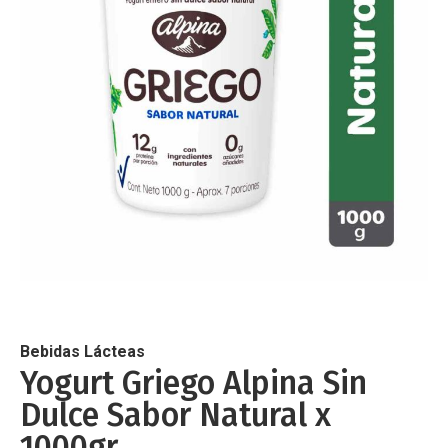
de
imágenes
Saltar
al
comienzo
de
Bebidas Lácteas
la
Yogurt Griego Alpina Sin
galería
Dulce Sabor Natural x
de
imágenes
1000gr