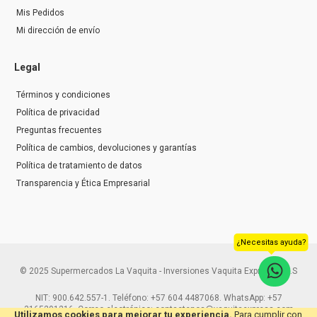
Mis Pedidos
Mi dirección de envío
Legal
Términos y condiciones
Política de privacidad
Preguntas frecuentes
Política de cambios, devoluciones y garantías
Política de tratamiento de datos
Transparencia y Ética Empresarial
¿Necesitas ayuda?
© 2025 Supermercados La Vaquita - Inversiones Vaquita Express S.A.S
NIT: 900.642.557-1. Teléfono: +57 604 4487068. WhatsApp: +57
3165291216. Correo electrónico: contactenos@vaquitaexpress.com
Utilizamos cookies para mejorar tu experiencia.
Para cumplir con