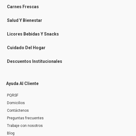
k
k
a
-
m
Carnes Frescas
m
e
s
Salud Y Bienestar
s
e
n
Licores Bebidas Y Snacks
g
e
r
Cuidado Del Hogar
Descuentos Institucionales
Ayuda Al Cliente
PQRSF
Domicilios
Contáctenos
Preguntas frecuentes
Trabaje con nosotros
Blog