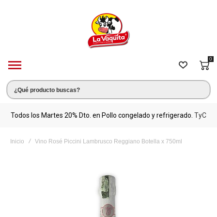
0
s.
Todos los Martes 20% Dto. en Pollo congelado y refrigerado.
TyC
M
Inicio
Vino Rosé Piccini Lambrusco Reggiano Botella x 750ml
Saltar
al
final
de
la
galería