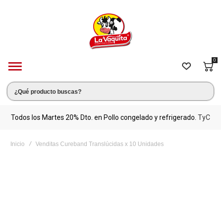
0
s.
Todos los Martes 20% Dto. en Pollo congelado y refrigerado.
TyC
M
Inicio
Venditas Cureband Translúcidas x 10 Unidades
Saltar
al
final
de
la
galería