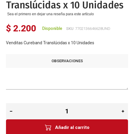
Translúcidas x 10 Unidades
de
imágenes
Sea el primero en dejar una reseña para este artículo
$ 2.200
Disponible
SKU
7702136646628UND
Venditas Cureband Translúcidas x 10 Unidades
OBSERVACIONES
Añadir al carrito