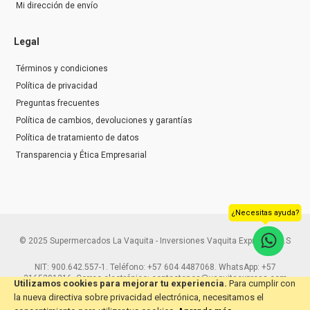
Mi dirección de envío
Legal
Términos y condiciones
Política de privacidad
Preguntas frecuentes
Política de cambios, devoluciones y garantías
Política de tratamiento de datos
Transparencia y Ética Empresarial
¿Necesitas ayuda?
© 2025 Supermercados La Vaquita - Inversiones Vaquita Express S.A.S
NIT: 900.642.557-1. Teléfono: +57 604 4487068. WhatsApp: +57
3165291216. Correo electrónico: contactenos@vaquitaexpress.com
Utilizamos cookies para mejorar tu experiencia.
Para cumplir con
la nueva directiva sobre privacidad electrónica, necesitamos el