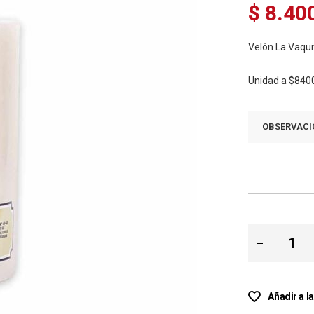
$ 8.40
Velón La Vaqu
Unidad a
$840
OBSERVACI
Añadir a l