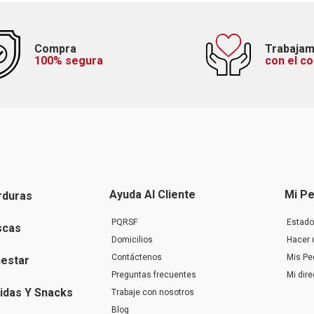
Compra
Trabaja
100% segura
con el c
Ayuda Al Cliente
Mi Pe
rduras
PQRSF
Estado
scas
Domicilios
Hacer 
Contáctenos
Mis Pe
nestar
Preguntas frecuentes
Mi dir
idas Y Snacks
Trabaje con nosotros
Blog