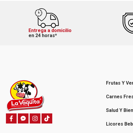
Entrega a domicilio
en 24 horas*
Frutas Y Ve
Carnes Fre
Salud Y Bie
f
f
i
T
a
a
n
i
Licores Beb
c
c
s
k
e
e
t
t