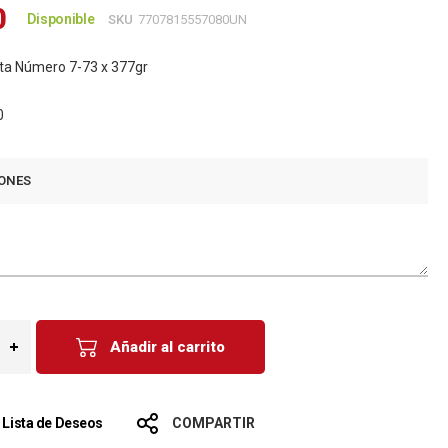
0
Disponible
SKU
7707815557080UN
ita Número 7-73 x 377gr
0
ONES
Añadir al carrito
a Lista de Deseos
COMPARTIR