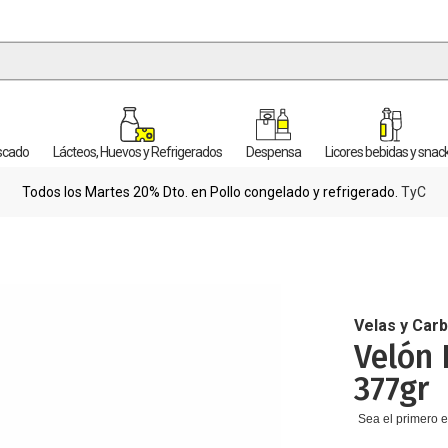
escado
Lácteos, Huevos y Refrigerados
Despensa
Licores bebidas y snac
Todos los Martes 20% Dto. en Pollo congelado y refrigerado.
TyC
Velas y Car
Velón 
377gr
Sea el primero e