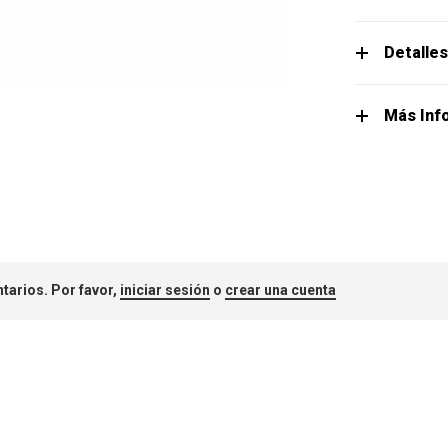
Detalle
Más Inf
tarios. Por favor,
iniciar sesión
o
crear una cuenta