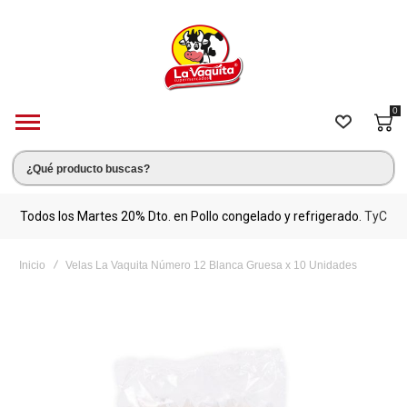
0
s.
Todos los Martes 20% Dto. en Pollo congelado y refrigerado.
TyC
M
Inicio
Velas La Vaquita Número 12 Blanca Gruesa x 10 Unidades
Saltar
al
final
de
la
galería