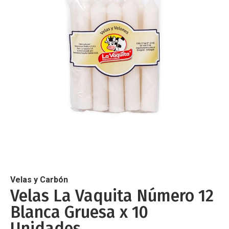
de
imágenes
Saltar
al
comienzo
de
Velas y Carbón
la
Velas La Vaquita Número 12
galería
Blanca Gruesa x 10
de
imágenes
Unidades