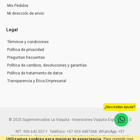
Mis Pedidos
Mi dirección de envío
Legal
Términos y condiciones
Política de privacidad
Preguntas frecuentes
Política de cambios, devoluciones y garantías
Política de tratamiento de datos
Transparencia y Ética Empresarial
¿Necesitas ayuda?
© 2025 Supermercados La Vaquita - Inversiones Vaquita Express S.A.S
NIT: 900.642.557-1. Teléfono: +57 604 4487068. WhatsApp: +57
3165291216. Correo electrónico: contactenos@vaquitaexpress.com
Utilizamos cookies para mejorar tu experiencia.
Para cumplir con