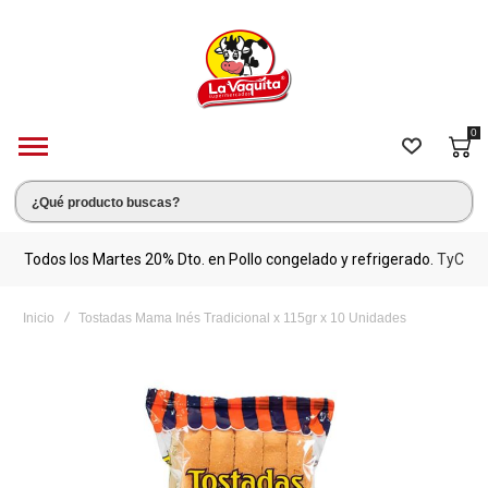
0
s.
Todos los Martes 20% Dto. en Pollo congelado y refrigerado.
TyC
M
Inicio
Tostadas Mama Inés Tradicional x 115gr x 10 Unidades
Saltar
al
final
de
la
galería