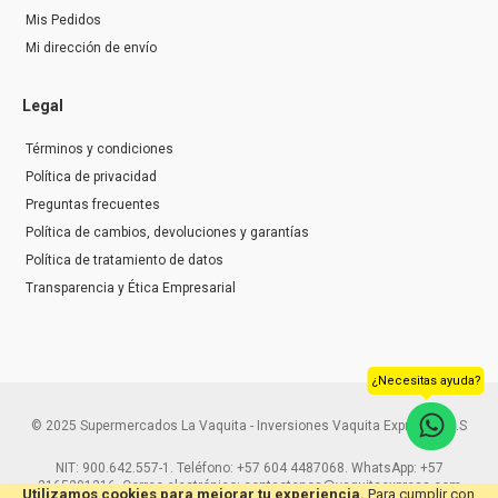
Mis Pedidos
Mi dirección de envío
Legal
Términos y condiciones
Política de privacidad
Preguntas frecuentes
Política de cambios, devoluciones y garantías
Política de tratamiento de datos
Transparencia y Ética Empresarial
¿Necesitas ayuda?
© 2025 Supermercados La Vaquita - Inversiones Vaquita Express S.A.S
NIT: 900.642.557-1. Teléfono: +57 604 4487068. WhatsApp: +57
3165291216. Correo electrónico: contactenos@vaquitaexpress.com
Utilizamos cookies para mejorar tu experiencia.
Para cumplir con