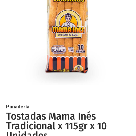
de
imágenes
Saltar
al
comienzo
de
Panadería
la
Tostadas Mama Inés
galería
Tradicional x 115gr x 10
de
imágenes
Unidades