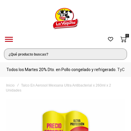
0
s.
Todos los Martes 20% Dto. en Pollo congelado y refrigerado.
TyC
M
Inicio
Talco En Aerosol Mexsana Ultra Antibacterial x 260ml x 2
Unidades
Saltar
al
final
de
la
galería