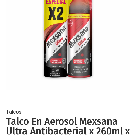
de
imágenes
Saltar
al
comienzo
de
Talcos
la
Talco En Aerosol Mexsana
galería
Ultra Antibacterial x 260ml x
de
imágenes