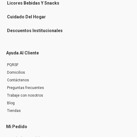
n
Licores Bebidas Y Snacks
g
e
r
Cuidado Del Hogar
Descuentos Institucionales
Ayuda Al Cliente
PQRSF
Domicilios
Contáctenos
Preguntas frecuentes
Trabaje con nosotros
Blog
Tiendas
Mi Pedido