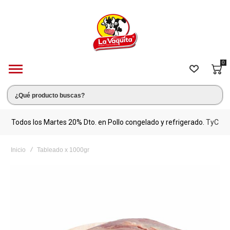
0
s.
Todos los Martes 20% Dto. en Pollo congelado y refrigerado.
TyC
M
Inicio
Tableado x 1000gr
Saltar
al
final
de
la
galería