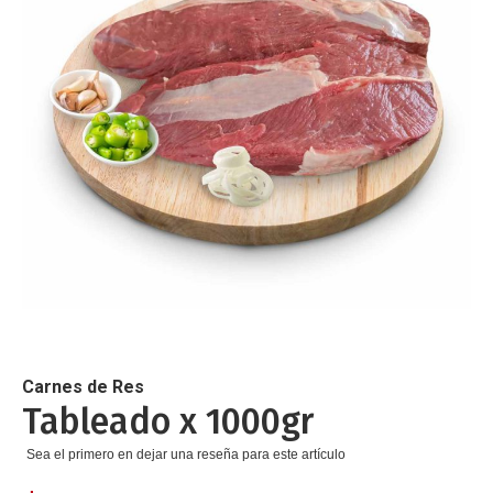
de
imágenes
Saltar
al
comienzo
de
Carnes de Res
la
Tableado x 1000gr
galería
de
Sea el primero en dejar una reseña para este artículo
imágenes