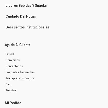
e
n
Licores Bebidas Y Snacks
g
e
r
Cuidado Del Hogar
Descuentos Institucionales
Ayuda Al Cliente
PQRSF
Domicilios
Contáctenos
Preguntas frecuentes
Trabaje con nosotros
Blog
Tiendas
Mi Pedido