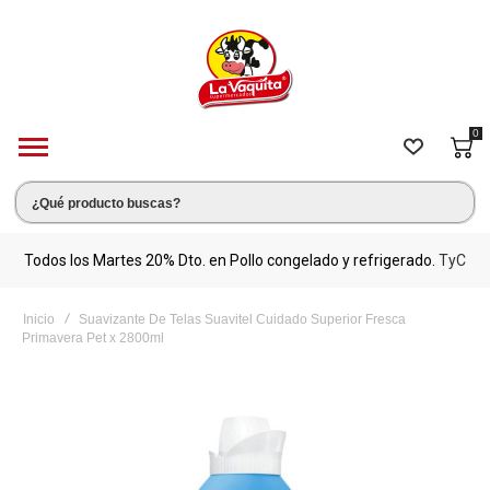
0
s.
Todos los Martes 20% Dto. en Pollo congelado y refrigerado.
TyC
M
Inicio
Suavizante De Telas Suavitel Cuidado Superior Fresca
Primavera Pet x 2800ml
Saltar
al
final
de
la
galería