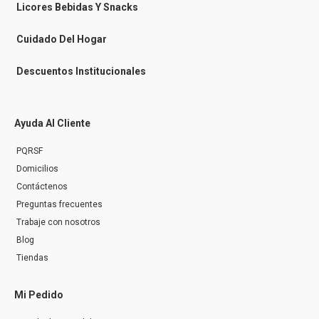
n
Licores Bebidas Y Snacks
g
e
r
Cuidado Del Hogar
Descuentos Institucionales
Ayuda Al Cliente
PQRSF
Domicilios
Contáctenos
Preguntas frecuentes
Trabaje con nosotros
Blog
Tiendas
Mi Pedido