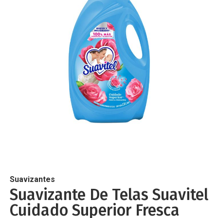
de
imágenes
Saltar
al
comienzo
de
Suavizantes
la
Suavizante De Telas Suavitel
galería
Cuidado Superior Fresca
de
imágenes