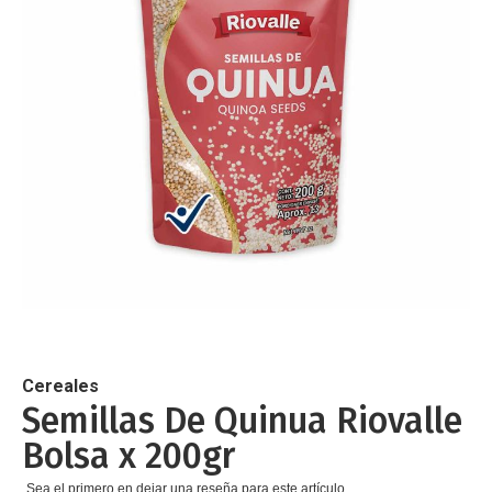
de
imágenes
Saltar
al
comienzo
de
Cereales
la
Semillas De Quinua Riovalle
galería
Bolsa x 200gr
de
imágenes
Sea el primero en dejar una reseña para este artículo