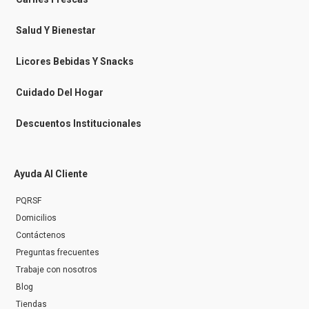
m
e
s
Salud Y Bienestar
s
e
n
Licores Bebidas Y Snacks
g
e
r
Cuidado Del Hogar
Descuentos Institucionales
Ayuda Al Cliente
PQRSF
Domicilios
Contáctenos
Preguntas frecuentes
Trabaje con nosotros
Blog
Tiendas