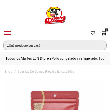
0
s.
Todos los Martes 20% Dto. en Pollo congelado y refrigerado.
TyC
M
Inicio
Semillas De Quinua Riovalle Bolsa x 200gr
Saltar
al
final
de
la
galería