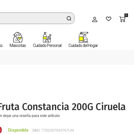
0
Mi cuenta
ks
Mascotas
Cuidado Personal
Cuidado del Hogar
Fruta Constancia 200G Ciruela
n dejar una reseña para este artículo
0
Disponible
SKU
7702097039767UN