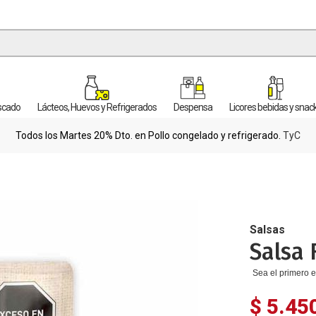
escado
Lácteos, Huevos y Refrigerados
Despensa
Licores bebidas y snac
Todos los Martes 20% Dto. en Pollo congelado y refrigerado.
TyC
Salsas
Salsa 
Sea el primero e
$ 5.45