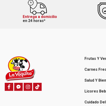
Entrega a domicilio
en 24 horas*
Frutas Y Ve
Carnes Fre
Salud Y Bie
f
f
i
T
a
a
n
i
Licores Beb
c
c
s
k
e
e
t
t
b
b
a
o
Cuidado Del
o
o
g
k