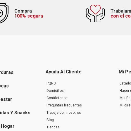
Compra
Trabaja
100% segura
con el c
Ayuda Al Cliente
Mi Pe
rduras
PQRSF
Estado
scas
Domicilios
Hacer 
Contáctenos
Mis Pe
nestar
Preguntas frecuentes
Mi dir
idas Y Snacks
Trabaje con nosotros
Blog
 Hogar
Tiendas