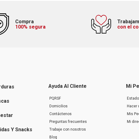
Compra
Trabaja
100% segura
con el c
Ayuda Al Cliente
Mi Pe
rduras
PQRSF
Estado
scas
Domicilios
Hacer 
Contáctenos
Mis Pe
nestar
Preguntas frecuentes
Mi dir
idas Y Snacks
Trabaje con nosotros
Blog