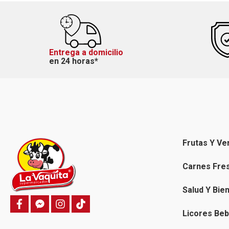
Entrega a domicilio
en 24 horas*
Frutas Y Ve
Carnes Fre
Salud Y Bie
f
f
i
T
a
a
n
i
Licores Beb
c
c
s
k
e
e
t
t