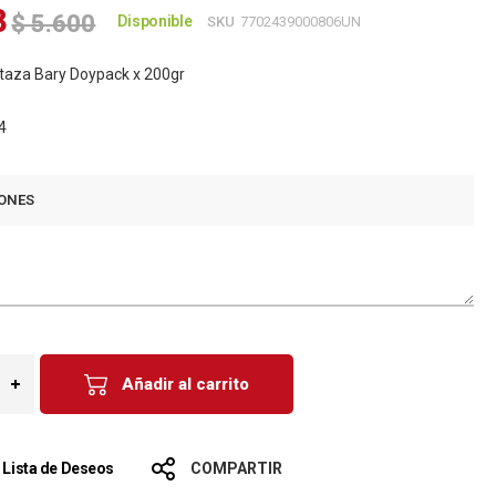
8
$ 5.600
Disponible
SKU
7702439000806UN
taza Bary Doypack x 200gr
4
ONES
Añadir al carrito
a Lista de Deseos
COMPARTIR