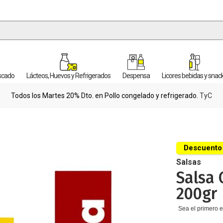
escado
Lácteos, Huevos y Refrigerados
Despensa
Licores bebidas y snac
Todos los Martes 20% Dto. en Pollo congelado y refrigerado.
TyC
Descuento
Salsas
Salsa 
200gr
Sea el primero e