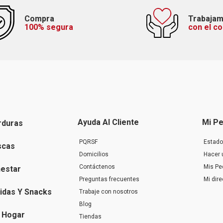
Compra
Trabaja
100% segura
con el c
Ayuda Al Cliente
Mi Pe
rduras
PQRSF
Estado
scas
Domicilios
Hacer 
Contáctenos
Mis Pe
nestar
Preguntas frecuentes
Mi dir
idas Y Snacks
Trabaje con nosotros
Blog
 Hogar
Tiendas