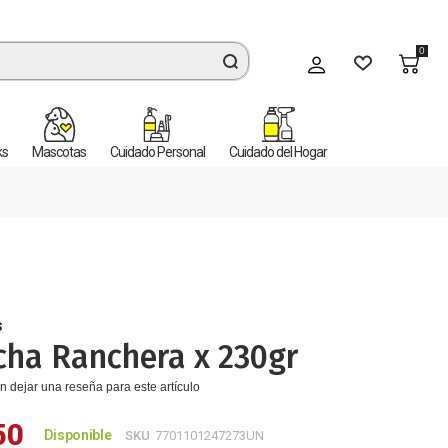
0
Mi cuenta
ks
Mascotas
Cuidado Personal
Cuidado del Hogar
s
cha Ranchera x 230gr
n dejar una reseña para este artículo
50
Disponible
SKU
7701101247273UN