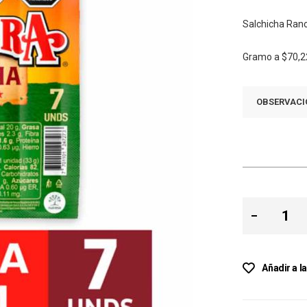
Salchicha Ran
Gramo a
$70,2
OBSERVACI
Añadir a l