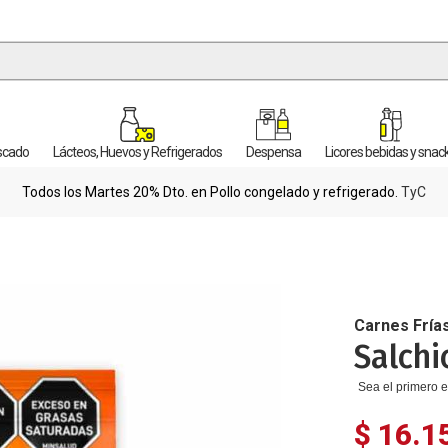
escado
Lácteos, Huevos y Refrigerados
Despensa
Licores bebidas y snac
Todos los Martes 20% Dto. en Pollo congelado y refrigerado.
TyC
Carnes Fría
Salchi
Sea el primero e
$ 16.1