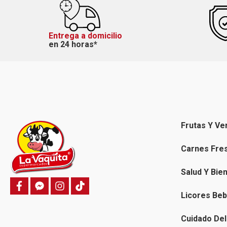
Entrega a domicilio
en 24 horas*
Frutas Y Ve
Carnes Fre
Salud Y Bie
f
f
i
T
a
a
n
i
Licores Beb
c
c
s
k
e
e
t
t
b
b
a
o
Cuidado Del
o
o
g
k