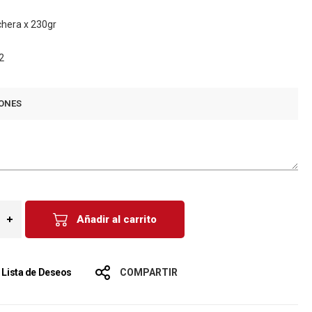
chera x 230gr
2
ONES
Añadir al carrito
a Lista de Deseos
COMPARTIR