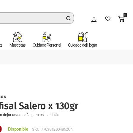
0
Mi cuenta
ks
Mascotas
Cuidado Personal
Cuidado del Hogar
nos
fisal Salero x 130gr
n dejar una reseña para este artículo
0
Disponible
SKU
7703812004862UN