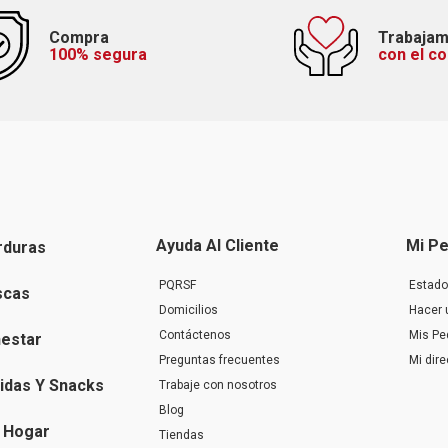
Compra
Trabaja
100% segura
con el c
Ayuda Al Cliente
Mi Pe
rduras
PQRSF
Estado
scas
Domicilios
Hacer 
Contáctenos
Mis Pe
nestar
Preguntas frecuentes
Mi dir
idas Y Snacks
Trabaje con nosotros
Blog
 Hogar
Tiendas