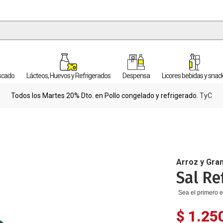
escado
Lácteos, Huevos y Refrigerados
Despensa
Licores bebidas y snac
Todos los Martes 20% Dto. en Pollo congelado y refrigerado.
TyC
Arroz y Gra
Sal Re
Sea el primero e
$ 1.25