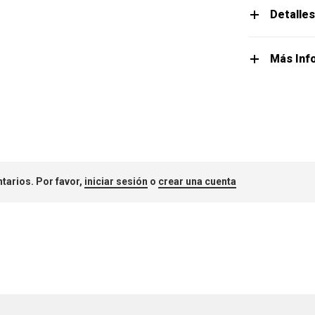
Detalle
Más Inf
tarios. Por favor,
iniciar sesión
o
crear una cuenta