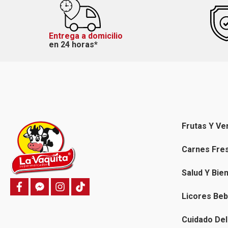
Entrega a domicilio
en 24 horas*
Frutas Y Ve
Carnes Fre
Salud Y Bie
f
f
i
T
a
a
n
i
Licores Beb
c
c
s
k
e
e
t
t
b
b
a
o
Cuidado Del
o
o
g
k