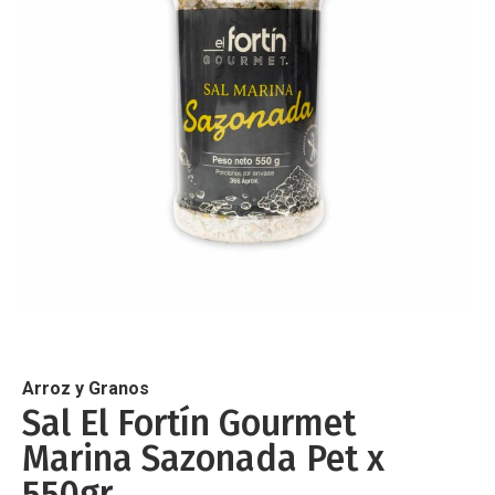
de
imágenes
Saltar
al
comienzo
de
Arroz y Granos
la
Sal El Fortín Gourmet
galería
Marina Sazonada Pet x
de
imágenes
550gr