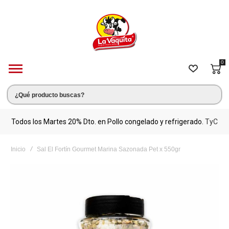
0
s.
Todos los Martes 20% Dto. en Pollo congelado y refrigerado.
TyC
M
Inicio
Sal El Fortín Gourmet Marina Sazonada Pet x 550gr
Saltar
al
final
de
la
galería