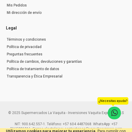
Mis Pedidos
Mi dirección de envío
Legal
Términos y condiciones
Política de privacidad
Preguntas frecuentes
Política de cambios, devoluciones y garantías
Política de tratamiento de datos
Transparencia y Ética Empresarial
¿Necesitas ayuda?
© 2025 Supermercados La Vaquita - Inversiones Vaquita Express S.A.S
NIT: 900.642.557-1. Teléfono: +57 604 4487068. WhatsApp: +57
3165291216. Correo electrónico: contactenos@vaquitaexpress.com
Utilizamos cookies para mejorar tu experiencia.
Para cumplir con