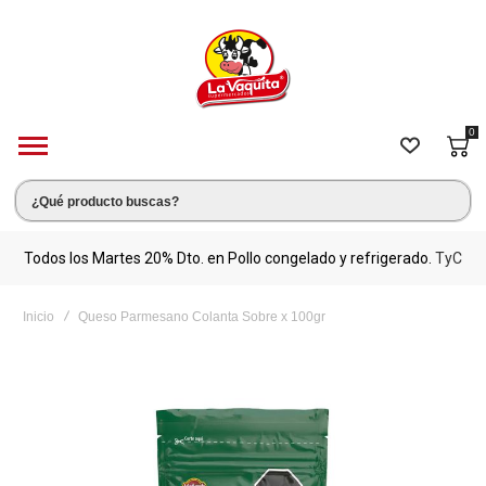
0
s.
Todos los Martes 20% Dto. en Pollo congelado y refrigerado.
TyC
M
Inicio
Queso Parmesano Colanta Sobre x 100gr
Saltar
al
final
de
la
galería