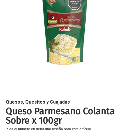
de
imágenes
Saltar
al
comienzo
de
Quesos, Quesitos y Cuajadas
la
Queso Parmesano Colanta
galería
Sobre x 100gr
de
imágenes
Sea el primero en dejar una reseña para este artículo