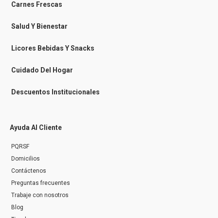
-
m
Carnes Frescas
m
e
s
Salud Y Bienestar
s
e
n
Licores Bebidas Y Snacks
g
e
r
Cuidado Del Hogar
Descuentos Institucionales
Ayuda Al Cliente
PQRSF
Domicilios
Contáctenos
Preguntas frecuentes
Trabaje con nosotros
Blog