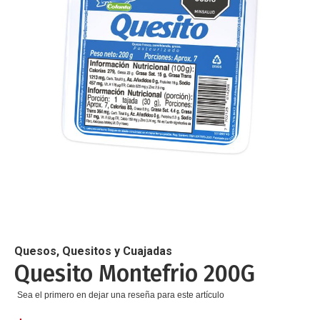
de
imágenes
Saltar
al
comienzo
de
Quesos, Quesitos y Cuajadas
la
Quesito Montefrio 200G
galería
de
Sea el primero en dejar una reseña para este artículo
imágenes