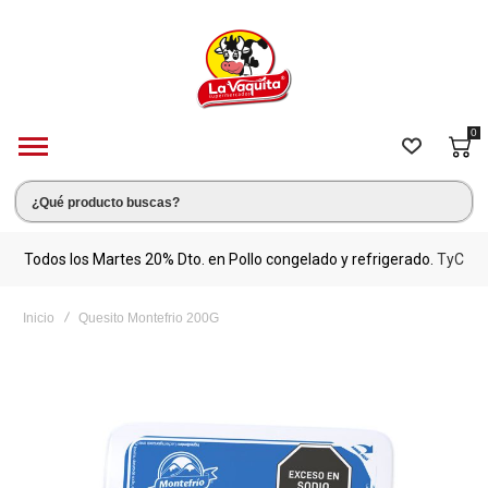
0
s.
Todos los Martes 20% Dto. en Pollo congelado y refrigerado.
TyC
M
Inicio
Quesito Montefrio 200G
Saltar
al
final
de
la
galería