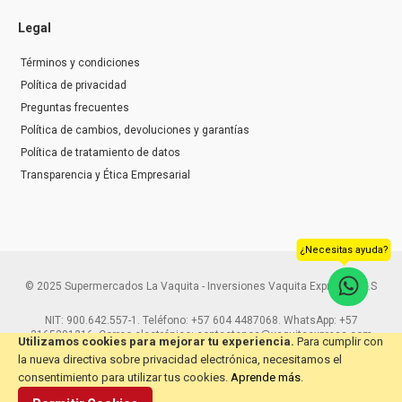
Legal
Términos y condiciones
Política de privacidad
Preguntas frecuentes
Política de cambios, devoluciones y garantías
Política de tratamiento de datos
Transparencia y Ética Empresarial
¿Necesitas ayuda?
© 2025 Supermercados La Vaquita - Inversiones Vaquita Express S.A.S
NIT: 900.642.557-1. Teléfono: +57 604 4487068. WhatsApp: +57
3165291216. Correo electrónico: contactenos@vaquitaexpress.com
Utilizamos cookies para mejorar tu experiencia.
Para cumplir con
la nueva directiva sobre privacidad electrónica, necesitamos el
consentimiento para utilizar tus cookies.
Aprende más
.