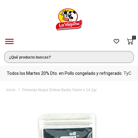
0
s.
Todos los Martes 20% Dto. en Pollo congelado y refrigerado.
TyC
M
Inicio
Pimienta Negra Entera Badia Sobre x 14.2gr
Saltar
al
final
de
la
galería