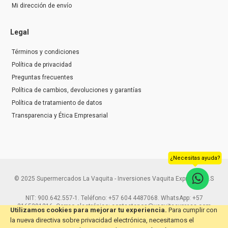
Mi dirección de envío
Legal
Términos y condiciones
Política de privacidad
Preguntas frecuentes
Política de cambios, devoluciones y garantías
Política de tratamiento de datos
Transparencia y Ética Empresarial
¿Necesitas ayuda?
© 2025 Supermercados La Vaquita - Inversiones Vaquita Express S.A.S
NIT: 900.642.557-1. Teléfono: +57 604 4487068. WhatsApp: +57
3165291216. Correo electrónico: contactenos@vaquitaexpress.com
Utilizamos cookies para mejorar tu experiencia.
Para cumplir con
la nueva directiva sobre privacidad electrónica, necesitamos el