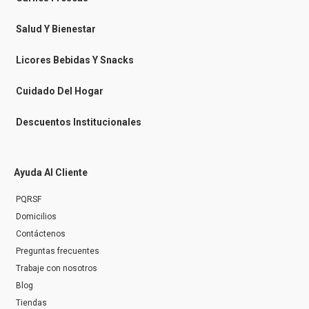
m
e
s
Salud Y Bienestar
s
e
n
Licores Bebidas Y Snacks
g
e
r
Cuidado Del Hogar
Descuentos Institucionales
Ayuda Al Cliente
PQRSF
Domicilios
Contáctenos
Preguntas frecuentes
Trabaje con nosotros
Blog
Tiendas