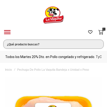
0
s.
Todos los Martes 20% Dto. en Pollo congelado y refrigerado.
TyC
M
Inicio
Pechuga De Pollo La Vaquita Bandeja x Unidad x Peso
Saltar
al
final
de
la
galería