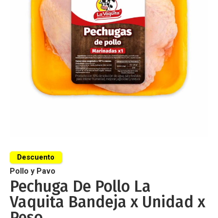
de
imágenes
Saltar
al
Descuento
comienzo
de
Pollo y Pavo
la
Pechuga De Pollo La
galería
Vaquita Bandeja x Unidad x
de
imágenes
Peso