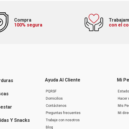
Compra
Trabaja
100% segura
con el c
Ayuda Al Cliente
Mi Pe
rduras
PQRSF
Estado
scas
Domicilios
Hacer 
Contáctenos
Mis Pe
nestar
Preguntas frecuentes
Mi dir
idas Y Snacks
Trabaje con nosotros
Blog