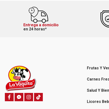
Entrega a domicilio
en 24 horas*
Frutas Y Ve
Carnes Fre
Salud Y Bie
f
f
i
T
a
a
n
i
Licores Beb
c
c
s
k
e
e
t
t