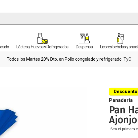
escado
Lácteos, Huevos y Refrigerados
Despensa
Licores bebidas y snac
Todos los Martes 20% Dto. en Pollo congelado y refrigerado.
TyC
Descuento
Panadería
Pan H
Ajonjo
Sea el primero e