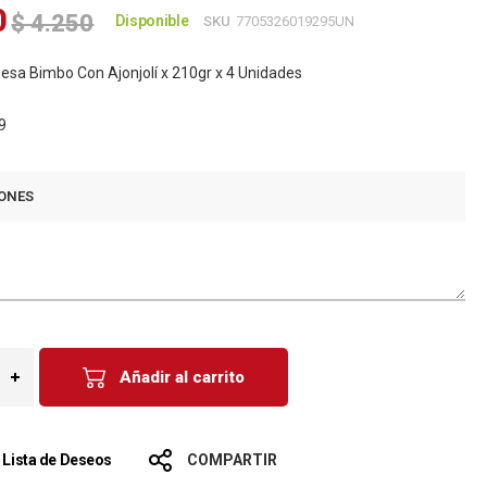
0
$ 4.250
Disponible
SKU
7705326019295UN
sa Bimbo Con Ajonjolí x 210gr x 4 Unidades
9
ONES
Añadir al carrito
a Lista de Deseos
COMPARTIR