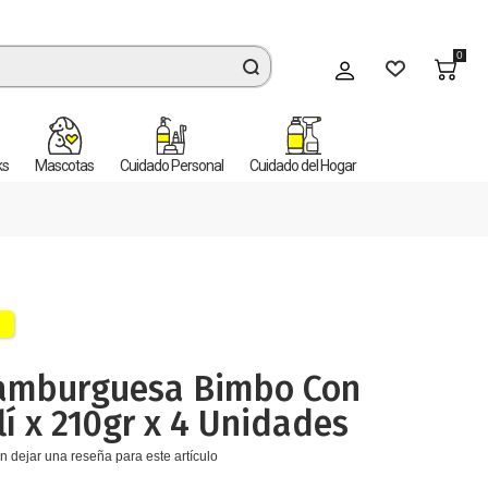
0
Mi cuenta
ks
Mascotas
Cuidado Personal
Cuidado del Hogar
amburguesa Bimbo Con
lí x 210gr x 4 Unidades
n dejar una reseña para este artículo