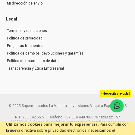
Mi dirección de envío
Legal
Términos y condiciones
Política de privacidad
Preguntas frecuentes
Política de cambios, devoluciones y garantías
Política de tratamiento de datos
Transparencia y Ética Empresarial
¿Necesitas ayuda?
© 2025 Supermercados La Vaquita - Inversiones Vaquita Express S.A.S
NIT: 900.642.557-1. Teléfono: +57 604 4487068. WhatsApp: +57
3165291216. Correo electrónico: contactenos@vaquitaexpress.com
Utilizamos cookies para mejorar tu experiencia.
Para cumplir con
la nueva directiva sobre privacidad electrónica, necesitamos el