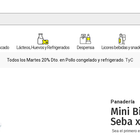
escado
Lácteos, Huevos y Refrigerados
Despensa
Licores bebidas y snac
Todos los Martes 20% Dto. en Pollo congelado y refrigerado.
TyC
Panadería
Mini B
Seba x
Sea el primero e