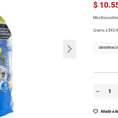
$ 10.5
Mini Bizcochit
Gramo a
$43,9
OBSERVACI
Añadir a l