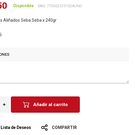
50
Disponible
SKU
7703623251028UND
os Aliñados Seba Seba x 240gr
6
ONES
Añadir al carrito
a Lista de Deseos
COMPARTIR