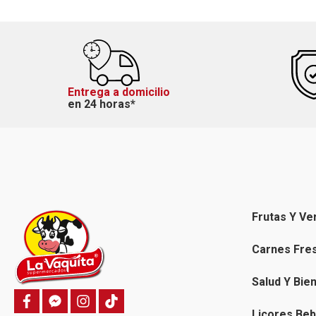
Entrega a domicilio
en 24 horas*
Frutas Y Ve
Carnes Fre
Salud Y Bie
f
f
i
T
a
a
n
i
Licores Beb