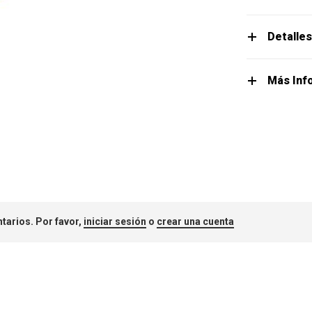
Detalle
Más Inf
tarios. Por favor,
iniciar sesión
o
crear una cuenta