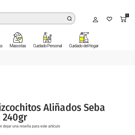
0
Mi cuenta
ks
Mascotas
Cuidado Personal
Cuidado del Hogar
izcochitos Aliñados Seba
 240gr
n dejar una reseña para este artículo