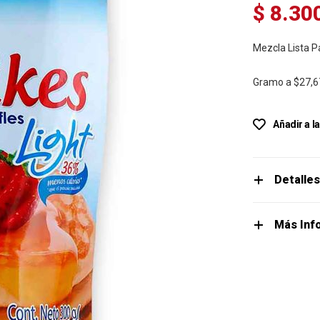
$ 8.30
Mezcla Lista P
Gramo a
$27,6
Añadir a l
Detalle
Más Inf