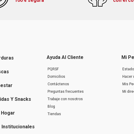
100% segura
con el c
Ayuda Al Cliente
Mi Pe
rduras
PQRSF
Estado
scas
Domicilios
Hacer 
Contáctenos
Mis Pe
nestar
Preguntas frecuentes
Mi dir
idas Y Snacks
Trabaje con nosotros
Blog
 Hogar
Tiendas
Institucionales