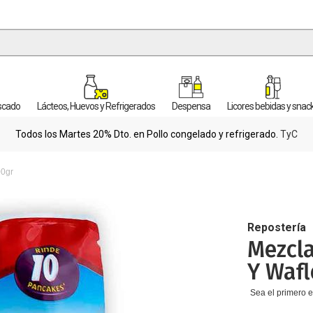
escado
Lácteos, Huevos y Refrigerados
Despensa
Licores bebidas y snac
Todos los Martes 20% Dto. en Pollo congelado y refrigerado.
TyC
00gr
Repostería
Mezcla
Y Wafl
Sea el primero e