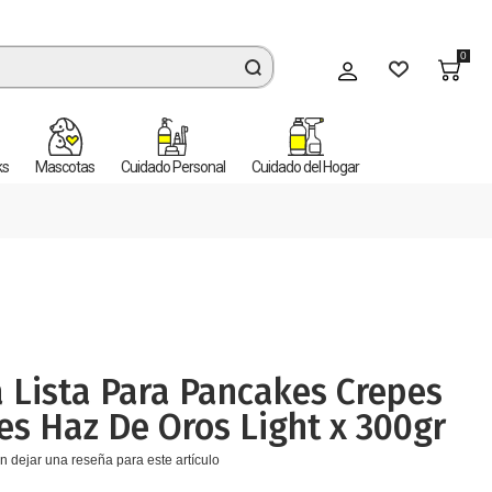
0
Mi cuenta
ks
Mascotas
Cuidado Personal
Cuidado del Hogar
 Lista Para Pancakes Crepes
es Haz De Oros Light x 300gr
n dejar una reseña para este artículo