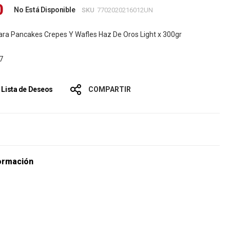
0
No Está Disponible
SKU
7702020216012UN
ara Pancakes Crepes Y Wafles Haz De Oros Light x 300gr
7
a Lista de Deseos
COMPARTIR
s
ormación