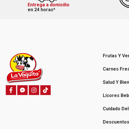
Entrega a domicilio
en 24 horas*
Frutas Y Ve
Carnes Fre
Salud Y Bie
f
f
i
T
a
a
n
i
Licores Beb
c
c
s
k
e
e
t
t
b
b
a
o
Cuidado Del
o
o
g
k
o
o
r
k
k
a
Descuentos 
-
m
m