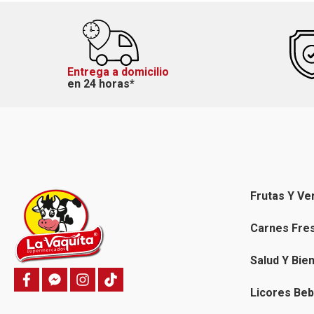
Entrega a domicilio
en 24 horas*
Frutas Y Ve
Carnes Fre
Salud Y Bie
f
f
i
T
a
a
n
i
Licores Beb
c
c
s
k
e
e
t
t