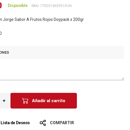
0
Disponible
SKU
7702014639513UN
 Jorge Sabor A Frutos Rojos Doypack x 200gr
0
ONES
Añadir al carrito
a Lista de Deseos
COMPARTIR