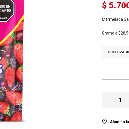
$ 5.70
Mermelada San
Gramo a
$28,5
OBSERVACI
Añadir a l