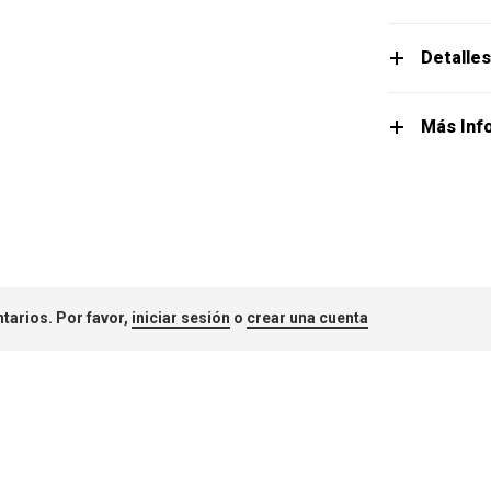
Detalle
Más Inf
tarios. Por favor,
iniciar sesión
o
crear una cuenta