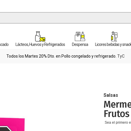
escado
Lácteos, Huevos y Refrigerados
Despensa
Licores bebidas y snac
Todos los Martes 20% Dto. en Pollo congelado y refrigerado.
TyC
Salsas
Merme
Frutos
Sea el primero e