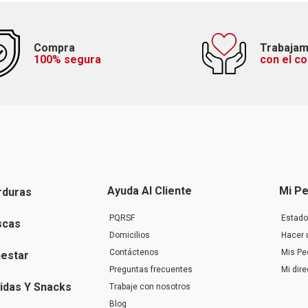
Compra
Trabaja
100% segura
con el c
Ayuda Al Cliente
Mi Pe
rduras
PQRSF
Estado
scas
Domicilios
Hacer 
Contáctenos
Mis Pe
nestar
Preguntas frecuentes
Mi dir
idas Y Snacks
Trabaje con nosotros
Blog