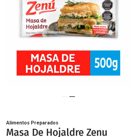
de
imágenes
Saltar
al
comienzo
de
Alimentos Preparados
la
Masa De Hojaldre Zenu
galería