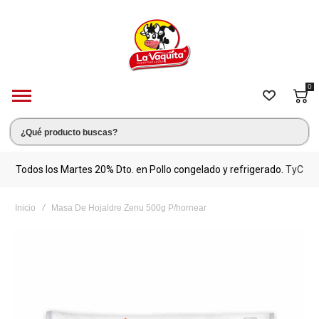
0
s.
Todos los Martes 20% Dto. en Pollo congelado y refrigerado.
TyC
M
Inicio
Masa De Hojaldre Zenu 500g P/hornear
Saltar
al
final
de
la
galería