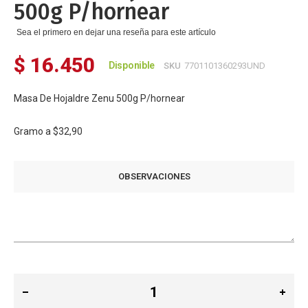
500g P/hornear
de
imágenes
Sea el primero en dejar una reseña para este artículo
$ 16.450
Disponible
SKU
7701101360293UND
Masa De Hojaldre Zenu 500g P/hornear
Gramo a
$32,90
OBSERVACIONES