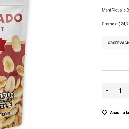
Maní Riovalle 
Gramo a
$24,7
OBSERVACI
Añadir a l