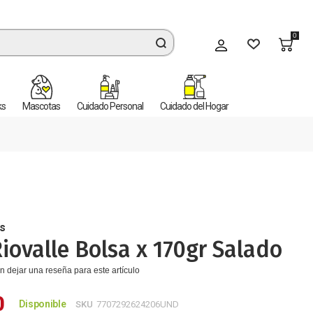
0
Mi cuenta
ks
Mascotas
Cuidado Personal
Cuidado del Hogar
s
iovalle Bolsa x 170gr Salado
n dejar una reseña para este artículo
0
Disponible
SKU
7707292624206UND