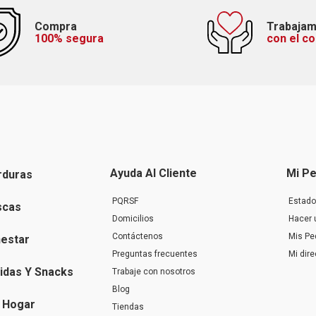
Compra
Trabaja
100% segura
con el c
Ayuda Al Cliente
Mi Pe
rduras
PQRSF
Estado
scas
Domicilios
Hacer 
Contáctenos
Mis Pe
nestar
Preguntas frecuentes
Mi dir
idas Y Snacks
Trabaje con nosotros
Blog
 Hogar
Tiendas