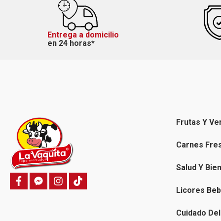
Entrega a domicilio
en 24 horas*
Frutas Y Ve
Carnes Fre
Salud Y Bie
f
f
i
T
a
a
n
i
Licores Beb
c
c
s
k
e
e
t
t
b
b
a
o
Cuidado Del
o
o
g
k