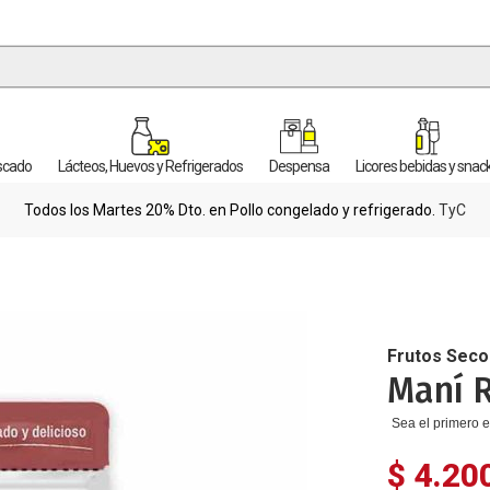
escado
Lácteos, Huevos y Refrigerados
Despensa
Licores bebidas y snac
Todos los Martes 20% Dto. en Pollo congelado y refrigerado.
TyC
Frutos Seco
Maní R
Sea el primero e
$ 4.20