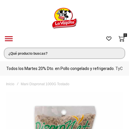
0
s.
Todos los Martes 20% Dto. en Pollo congelado y refrigerado.
TyC
M
Inicio
Mani Dispronat 1000G Tostado
Saltar
al
final
de
la
galería