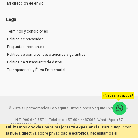
Mi dirección de envío
Legal
Términos y condiciones
Política de privacidad
Preguntas frecuentes
Política de cambios, devoluciones y garantías
Política de tratamiento de datos
Transparencia y Ética Empresarial
¿Necesitas ayuda?
© 2025 Supermercados La Vaquita - Inversiones Vaquita Express S.A.S
NIT: 900.642.557-1. Teléfono: +57 604 4487068. WhatsApp: +57
3165291216. Correo electrónico: contactenos@vaquitaexpress.com
Utilizamos cookies para mejorar tu experiencia.
Para cumplir con
la nueva directiva sobre privacidad electrónica, necesitamos el