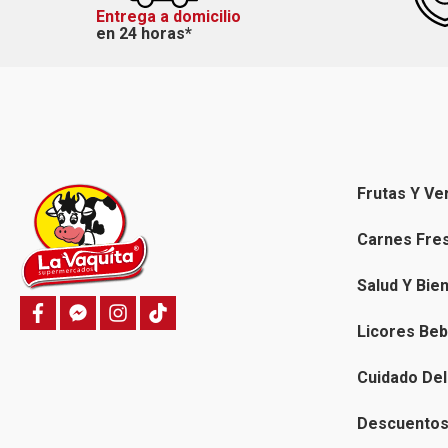
Entrega a domicilio
en 24 horas*
Frutas Y Ve
Carnes Fre
Salud Y Bie
f
f
i
T
a
a
n
i
Licores Beb
c
c
s
k
e
e
t
t
b
b
a
o
Cuidado Del
o
o
g
k
o
o
r
k
k
a
Descuentos 
-
m
m