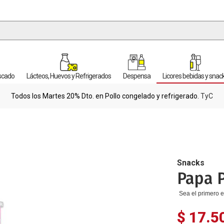
escado
Lácteos, Huevos y Refrigerados
Despensa
Licores bebidas y snac
Todos los Martes 20% Dto. en Pollo congelado y refrigerado.
TyC
Snacks
Papa P
Sea el primero e
$ 17.5