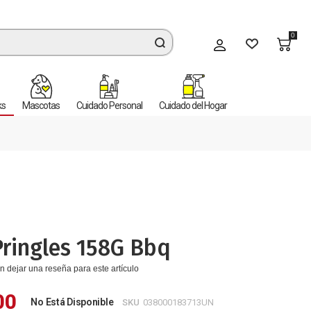
0
Mi cuenta
ks
Mascotas
Cuidado Personal
Cuidado del Hogar
ringles 158G Bbq
n dejar una reseña para este artículo
00
No Está Disponible
SKU
038000183713UN