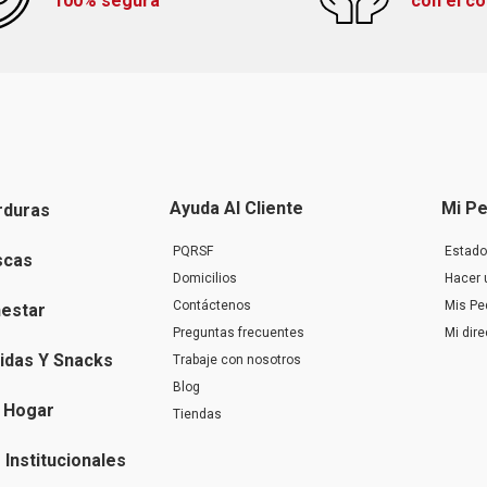
100% segura
con el c
Ayuda Al Cliente
Mi Pe
rduras
PQRSF
Estado
scas
Domicilios
Hacer 
Contáctenos
Mis Pe
nestar
Preguntas frecuentes
Mi dir
idas Y Snacks
Trabaje con nosotros
Blog
 Hogar
Tiendas
Institucionales