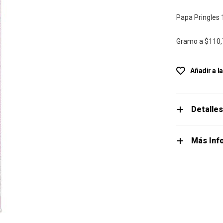
Papa Pringles
Gramo a
$110,
Añadir a l
Detalle
Más Inf