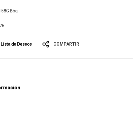
 158G Bbq
76
a Lista de Deseos
COMPARTIR
s
ormación