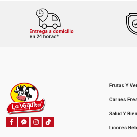
Entrega a domicilio
en 24 horas*
Frutas Y Ve
Carnes Fre
Salud Y Bie
f
f
i
T
a
a
n
i
Licores Beb
c
c
s
k
e
e
t
t