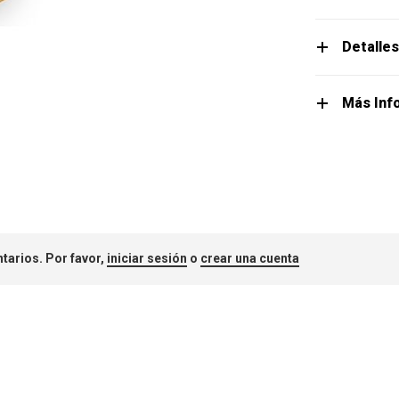
Detalle
Más Inf
tarios. Por favor,
iniciar sesión
o
crear una cuenta