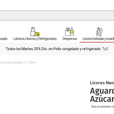
escado
Lácteos, Huevos y Refrigerados
Despensa
Licores bebidas y snac
Todos los Martes 20% Dto. en Pollo congelado y refrigerado.
TyC
in Azúcar Botella X 750ml
Licores Nac
Aguard
Azúcar
Sea el primero e