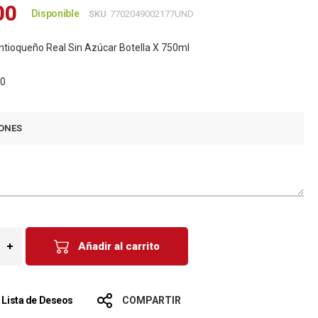
00
Disponible
SKU
7702049002177UND
tioqueño Real Sin Azúcar Botella X 750ml
00
ONES
Añadir al carrito
a Lista de Deseos
COMPARTIR