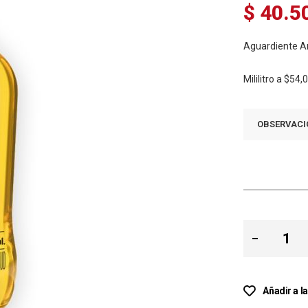
$ 40.5
Aguardiente An
Mililitro a
$54,
OBSERVACI
Añadir a l