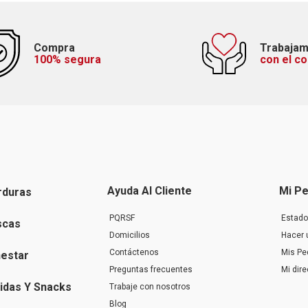
Compra
Trabaja
100% segura
con el c
Ayuda Al Cliente
Mi Pe
rduras
PQRSF
Estado
scas
Domicilios
Hacer 
Contáctenos
Mis Pe
nestar
Preguntas frecuentes
Mi dir
idas Y Snacks
Trabaje con nosotros
Blog