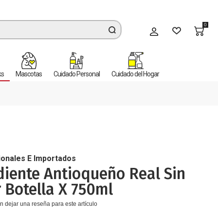
0
Mi cuenta
ks
Mascotas
Cuidado Personal
Cuidado del Hogar
ionales E Importados
iente Antioqueño Real Sin
 Botella X 750ml
n dejar una reseña para este artículo