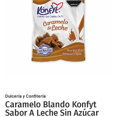
de
imágenes
Saltar
al
comienzo
de
Dulcería y Confitería
la
Caramelo Blando Konfyt
galería
Sabor A Leche Sin Azúcar
de
imágenes