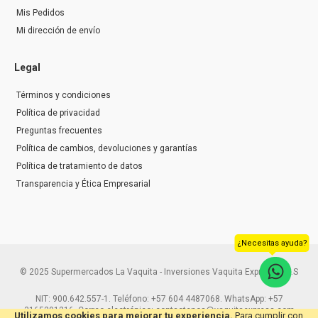
Mis Pedidos
Mi dirección de envío
Legal
Términos y condiciones
Política de privacidad
Preguntas frecuentes
Política de cambios, devoluciones y garantías
Política de tratamiento de datos
Transparencia y Ética Empresarial
¿Necesitas ayuda?
© 2025 Supermercados La Vaquita - Inversiones Vaquita Express S.A.S
NIT: 900.642.557-1. Teléfono: +57 604 4487068. WhatsApp: +57
3165291216. Correo electrónico: contactenos@vaquitaexpress.com
Utilizamos cookies para mejorar tu experiencia.
Para cumplir con