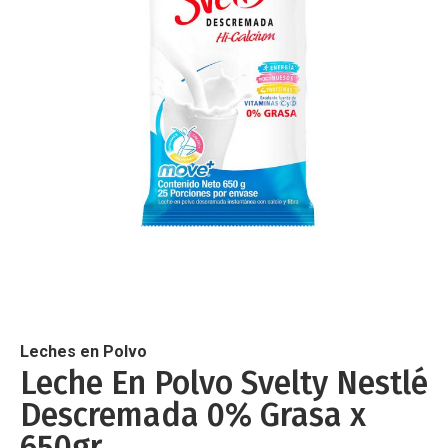
de
imágenes
Saltar
al
comienzo
de
Leches en Polvo
la
Leche En Polvo Svelty Nestlé
galería
Descremada 0% Grasa x
de
imágenes
650gr