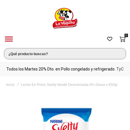
0
s.
Todos los Martes 20% Dto. en Pollo congelado y refrigerado.
TyC
M
Inicio
Leche En Polvo Svelty Nestlé Descremada 0% Grasa x 650gr
Saltar
al
final
de
la
galería