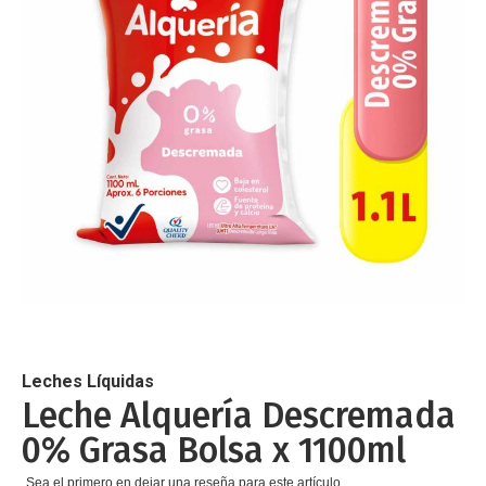
de
imágenes
Saltar
al
comienzo
de
Leches Líquidas
la
Leche Alquería Descremada
galería
0% Grasa Bolsa x 1100ml
de
imágenes
Sea el primero en dejar una reseña para este artículo