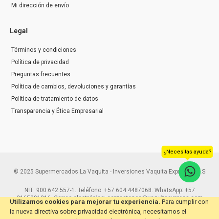
Mi dirección de envío
Legal
Términos y condiciones
Política de privacidad
Preguntas frecuentes
Política de cambios, devoluciones y garantías
Política de tratamiento de datos
Transparencia y Ética Empresarial
¿Necesitas ayuda?
© 2025 Supermercados La Vaquita - Inversiones Vaquita Express S.A.S
NIT: 900.642.557-1. Teléfono: +57 604 4487068. WhatsApp: +57
3165291216. Correo electrónico: contactenos@vaquitaexpress.com
Utilizamos cookies para mejorar tu experiencia.
Para cumplir con
la nueva directiva sobre privacidad electrónica, necesitamos el