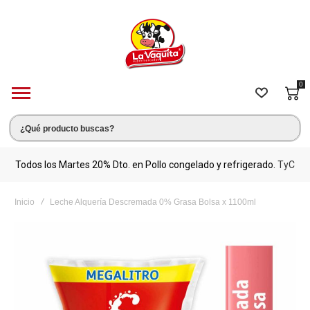
0
s.
Todos los Martes 20% Dto. en Pollo congelado y refrigerado.
TyC
M
Inicio
Leche Alquería Descremada 0% Grasa Bolsa x 1100ml
Saltar
al
final
de
la
galería