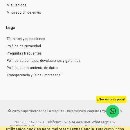
Mis Pedidos
Mi dirección de envío
Legal
Términos y condiciones
Política de privacidad
Preguntas frecuentes
Política de cambios, devoluciones y garantías
Política de tratamiento de datos
Transparencia y Ética Empresarial
¿Necesitas ayuda?
© 2025 Supermercados La Vaquita - Inversiones Vaquita Express S.A.S
NIT: 900.642.557-1. Teléfono: +57 604 4487068. WhatsApp: +57
3165291216. Correo electrónico: contactenos@vaquitaexpress.com
Utilizamos cookies para mejorar tu experiencia.
Para cumplir con