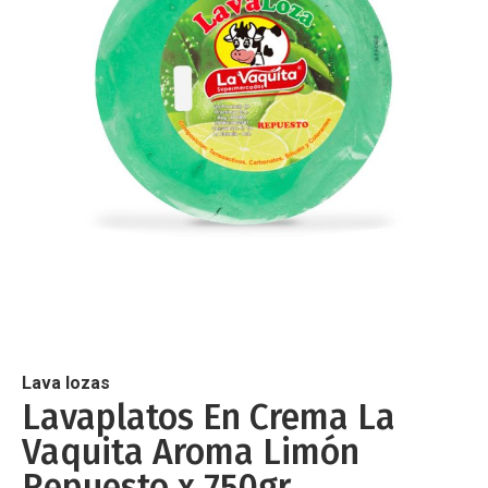
de
imágenes
Saltar
al
comienzo
de
Lava lozas
la
Lavaplatos En Crema La
galería
Vaquita Aroma Limón
de
imágenes
Repuesto x 750gr