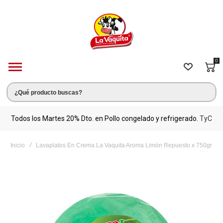
0
s.
Todos los Martes 20% Dto. en Pollo congelado y refrigerado.
TyC
M
Inicio
Lavaplatos En Crema La Vaquita Aroma Limón Repuesto x 750gr
Saltar
al
final
de
la
galería