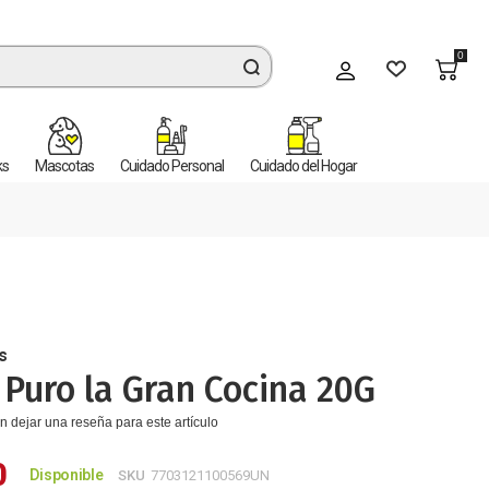
0
Mi cuenta
ks
Mascotas
Cuidado Personal
Cuidado del Hogar
s
 Puro la Gran Cocina 20G
n dejar una reseña para este artículo
0
Disponible
SKU
7703121100569UN