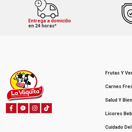
Entrega a domicilio
en 24 horas*
Frutas Y Ve
Carnes Fre
Salud Y Bie
f
f
i
T
a
a
n
i
Licores Beb
c
c
s
k
e
e
t
t
b
b
a
o
Cuidado Del
o
o
g
k