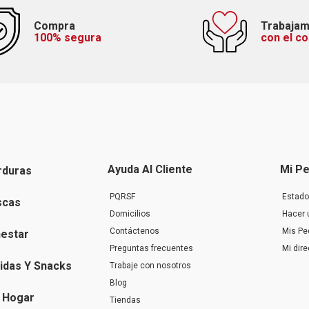
Compra
Trabaja
100% segura
con el c
Ayuda Al Cliente
Mi Pe
rduras
PQRSF
Estado
scas
Domicilios
Hacer 
Contáctenos
Mis Pe
nestar
Preguntas frecuentes
Mi dir
idas Y Snacks
Trabaje con nosotros
Blog
 Hogar
Tiendas