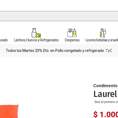
escado
Lácteos, Huevos y Refrigerados
Despensa
Licores bebidas y snac
Todos los Martes 20% Dto. en Pollo congelado y refrigerado.
TyC
Condimento
Laurel
Sea el primero e
$ 1.00