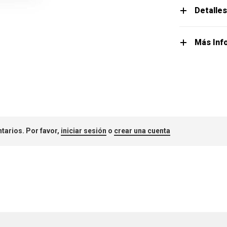
Detalle
Más Inf
tarios. Por favor,
iniciar sesión
o
crear una cuenta