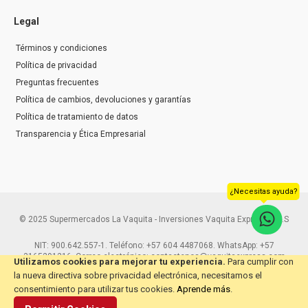
Legal
Términos y condiciones
Política de privacidad
Preguntas frecuentes
Política de cambios, devoluciones y garantías
Política de tratamiento de datos
Transparencia y Ética Empresarial
¿Necesitas ayuda?
© 2025 Supermercados La Vaquita - Inversiones Vaquita Express S.A.S
NIT: 900.642.557-1. Teléfono: +57 604 4487068. WhatsApp: +57
3165291216. Correo electrónico: contactenos@vaquitaexpress.com
Utilizamos cookies para mejorar tu experiencia.
Para cumplir con
la nueva directiva sobre privacidad electrónica, necesitamos el
consentimiento para utilizar tus cookies.
Aprende más
.