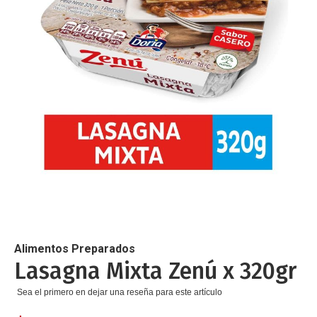
de
imágenes
Saltar
al
comienzo
de
Alimentos Preparados
la
Lasagna Mixta Zenú x 320gr
galería
de
Sea el primero en dejar una reseña para este artículo
imágenes