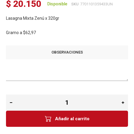
$ 20.150
Disponible
SKU
7701101359433UN
Lasagna Mixta Zenú x 320gr
Gramo a
$62,97
OBSERVACIONES
Añadir al carrito