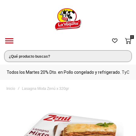
0
s.
Todos los Martes 20% Dto. en Pollo congelado y refrigerado.
TyC
M
Inicio
Lasagna Mixta Zenú x 320gr
Saltar
al
final
de
la
galería