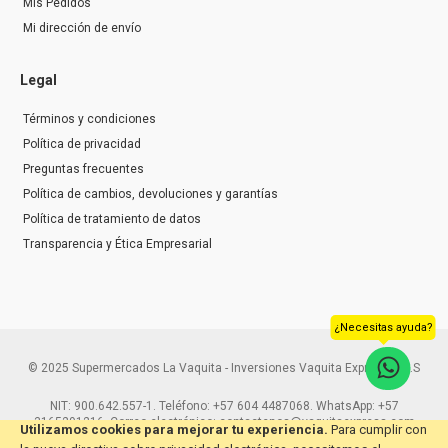
Mis Pedidos
Mi dirección de envío
Legal
Términos y condiciones
Política de privacidad
Preguntas frecuentes
Política de cambios, devoluciones y garantías
Política de tratamiento de datos
Transparencia y Ética Empresarial
¿Necesitas ayuda?
© 2025 Supermercados La Vaquita - Inversiones Vaquita Express S.A.S
NIT: 900.642.557-1. Teléfono: +57 604 4487068. WhatsApp: +57
3165291216. Correo electrónico: contactenos@vaquitaexpress.com
Utilizamos cookies para mejorar tu experiencia.
Para cumplir con