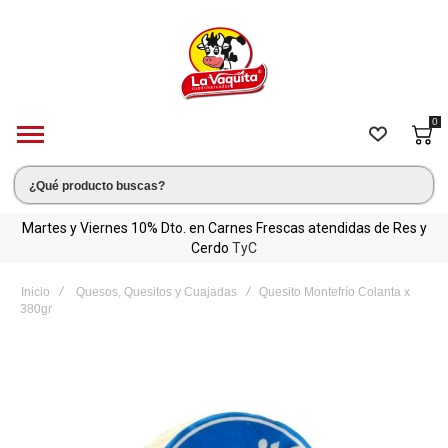
0
C
Martes y Viernes 10% Dto. en Carnes Frescas atendidas de Res y
Cerdo
TyC
Inicio
Quesos, Quesitos y Cuajadas
Quesito Montefrío Colanta x
380gr
Saltar
al
final
de
la
galería