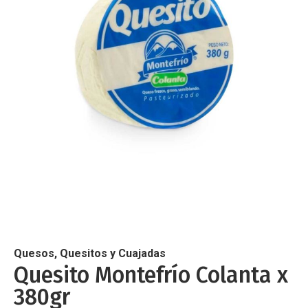
de
imágenes
Saltar
al
comienzo
de
Quesos, Quesitos y Cuajadas
la
Quesito Montefrío Colanta x
galería
380gr
de
imágenes