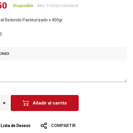
50
Disponible
SKU
7703022100040UN
zal Redondo Pasteurizado x 400gr
3
ONES
Añadir al carrito
a Lista de Deseos
COMPARTIR