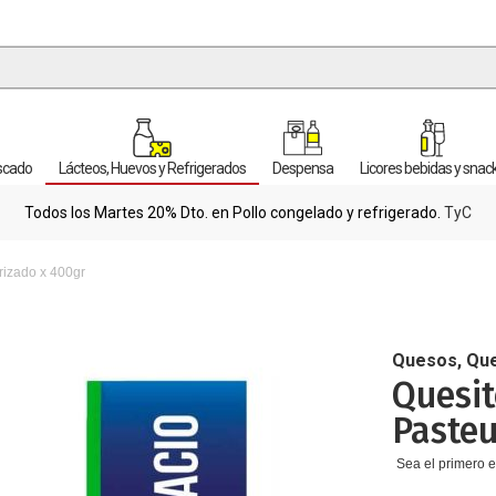
escado
Lácteos, Huevos y Refrigerados
Despensa
Licores bebidas y snac
Todos los Martes 20% Dto. en Pollo congelado y refrigerado.
TyC
rizado x 400gr
Quesos, Que
Quesit
Pasteu
Sea el primero e