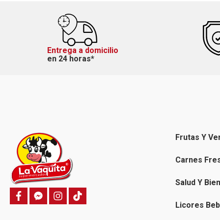
Entrega a domicilio
en 24 horas*
Frutas Y Ve
Carnes Fre
Salud Y Bie
f
f
i
T
a
a
n
i
Licores Beb
c
c
s
k
e
e
t
t