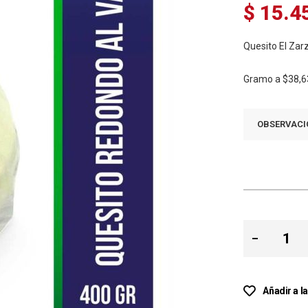
$ 15.4
Quesito El Zar
Gramo a
$38,6
OBSERVACI
Añadir a l