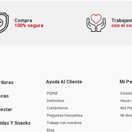
Compra
Trabaja
100% segura
con el c
Ayuda Al Cliente
Mi Pe
rduras
PQRSF
Estado
scas
Domicilios
Hacer 
Contáctenos
Mis Pe
nestar
Preguntas frecuentes
Mi dir
idas Y Snacks
Trabaje con nosotros
Blog