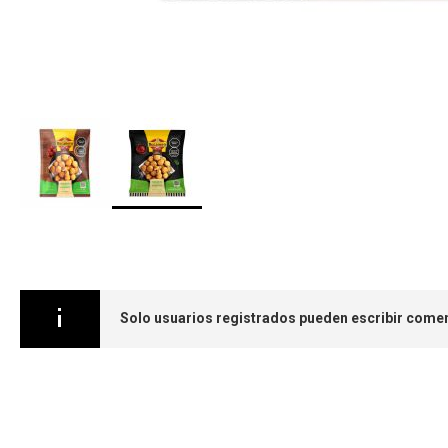
Saltar
al
comienzo
de
la
Solo usuarios registrados pueden escribir comen
galería
de
imágenes