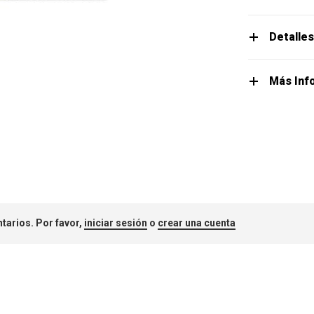
Detalle
Más Inf
tarios. Por favor,
iniciar sesión
o
crear una cuenta