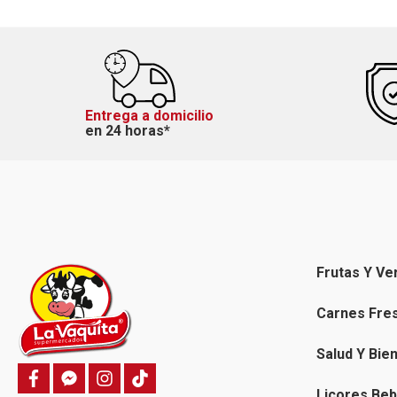
Entrega a domicilio
en 24 horas*
Frutas Y Ve
Carnes Fre
Salud Y Bie
f
f
i
T
a
a
n
i
Licores Beb