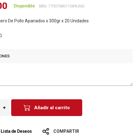
00
Disponible
SKU
7700708011584UND
ero De Pollo Apanados x 300gr x 20 Unidades
0
ONES
Añadir al carrito
a Lista de Deseos
COMPARTIR