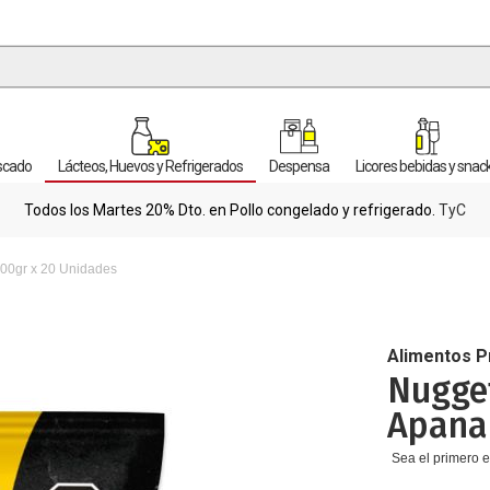
escado
Lácteos, Huevos y Refrigerados
Despensa
Licores bebidas y snac
Todos los Martes 20% Dto. en Pollo congelado y refrigerado.
TyC
00gr x 20 Unidades
Alimentos 
Nugget
Apana
Sea el primero e