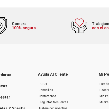
Compra
Trabaja
100% segura
con el c
Ayuda Al Cliente
Mi Pe
rduras
PQRSF
Estado
scas
Domicilios
Hacer 
Contáctenos
Mis Pe
nestar
Preguntas frecuentes
Mi dir
idas Y Snacks
Trabaje con nosotros