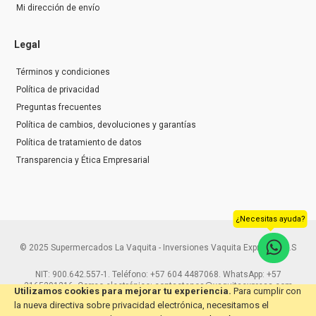
Mi dirección de envío
Legal
Términos y condiciones
Política de privacidad
Preguntas frecuentes
Política de cambios, devoluciones y garantías
Política de tratamiento de datos
Transparencia y Ética Empresarial
¿Necesitas ayuda?
© 2025 Supermercados La Vaquita - Inversiones Vaquita Express S.A.S
NIT: 900.642.557-1. Teléfono: +57 604 4487068. WhatsApp: +57
3165291216. Correo electrónico: contactenos@vaquitaexpress.com
Utilizamos cookies para mejorar tu experiencia.
Para cumplir con
la nueva directiva sobre privacidad electrónica, necesitamos el