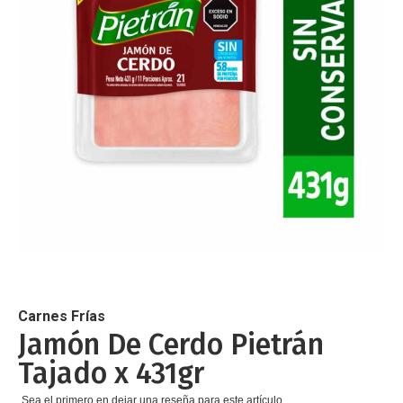
de
imágenes
Saltar
al
comienzo
de
Carnes Frías
la
Jamón De Cerdo Pietrán
galería
Tajado x 431gr
de
imágenes
Sea el primero en dejar una reseña para este artículo