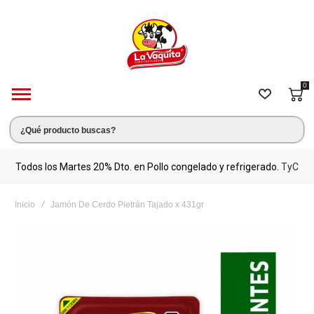
0
s.
Todos los Martes 20% Dto. en Pollo congelado y refrigerado.
TyC
M
Inicio
Jamón De Cerdo Pietrán Tajado x 431gr
Saltar
al
final
de
la
galería