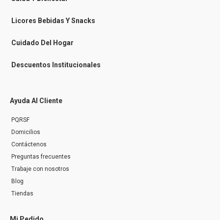
s
e
n
Licores Bebidas Y Snacks
g
e
r
Cuidado Del Hogar
Descuentos Institucionales
Ayuda Al Cliente
PQRSF
Domicilios
Contáctenos
Preguntas frecuentes
Trabaje con nosotros
Blog
Tiendas
Mi Pedido