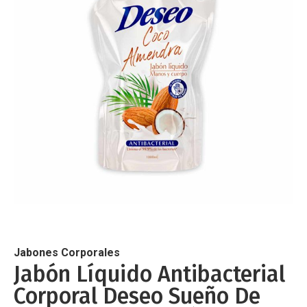
de
imágenes
Saltar
al
comienzo
de
Jabones Corporales
la
Jabón Líquido Antibacterial
galería
Corporal Deseo Sueño De
de
imágenes