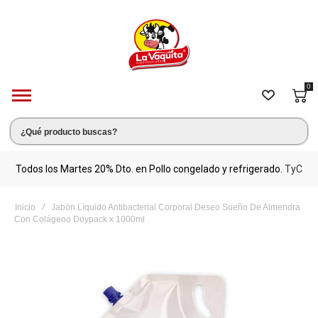
0
s.
Todos los Martes 20% Dto. en Pollo congelado y refrigerado.
TyC
M
Inicio
Jabón Líquido Antibacterial Corporal Deseo Sueño De Almendra
Con Colágeno Doypack x 1000ml
Saltar
al
final
de
la
galería