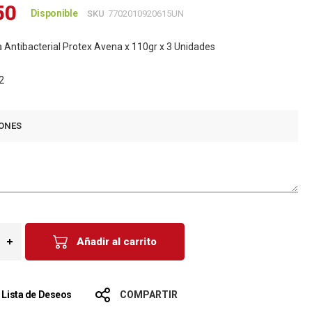
50
Disponible
SKU
7702010920615UN
 Antibacterial Protex Avena x 110gr x 3 Unidades
2
ONES
Añadir al carrito
a Lista de Deseos
COMPARTIR