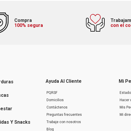
Compra
Trabaja
100% segura
con el c
Ayuda Al Cliente
Mi Pe
rduras
PQRSF
Estado
scas
Domicilios
Hacer 
Contáctenos
Mis Pe
nestar
Preguntas frecuentes
Mi dir
idas Y Snacks
Trabaje con nosotros
Blog