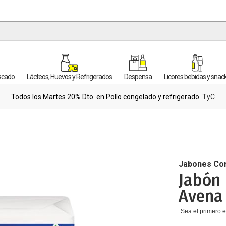
escado
Lácteos, Huevos y Refrigerados
Despensa
Licores bebidas y snac
Todos los Martes 20% Dto. en Pollo congelado y refrigerado.
TyC
Jabones Co
Jabón 
Avena 
Sea el primero e