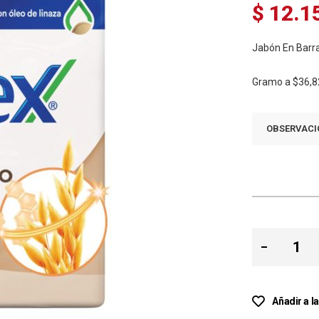
$ 12.1
Jabón En Barra
Gramo a
$36,8
OBSERVACI
Añadir a l