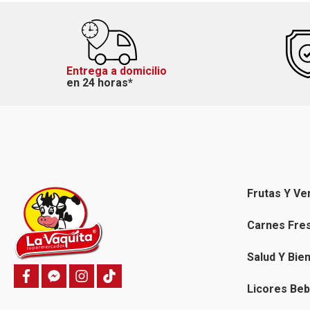
Entrega a domicilio
en 24 horas*
Frutas Y Ve
Carnes Fre
Salud Y Bie
f
f
i
T
a
a
n
i
Licores Beb
c
c
s
k
e
e
t
t