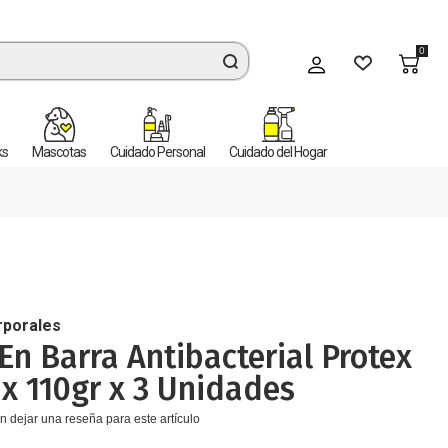
0
Mi cuenta
ks
Mascotas
Cuidado Personal
Cuidado del Hogar
rporales
En Barra Antibacterial Protex
x 110gr x 3 Unidades
n dejar una reseña para este artículo