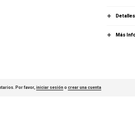
Detalle
Más Inf
tarios. Por favor,
iniciar sesión
o
crear una cuenta