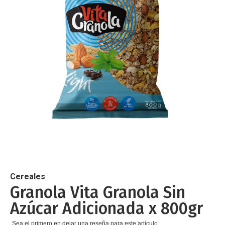
de
imágenes
Saltar
al
comienzo
de
Cereales
la
Granola Vita Granola Sin
galería
Azúcar Adicionada x 800gr
de
imágenes
Sea el primero en dejar una reseña para este artículo