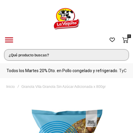
0
s.
Todos los Martes 20% Dto. en Pollo congelado y refrigerado.
TyC
M
Inicio
Granola Vita Granola Sin Azúcar Adicionada x 800gr
Saltar
al
final
de
la
galería