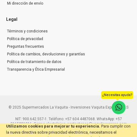
Mi dirección de envío
Legal
Términos y condiciones
Política de privacidad
Preguntas frecuentes
Política de cambios, devoluciones y garantías
Política de tratamiento de datos
Transparencia y Ética Empresarial
¿Necesitas ayuda?
© 2025 Supermercados La Vaquita - Inversiones Vaquita Express S.A.S
NIT: 900.642.557-1. Teléfono: +57 604 4487068. WhatsApp: +57
3165291216. Correo electrónico: contactenos@vaquitaexpress.com
Utilizamos cookies para mejorar tu experiencia.
Para cumplir con
la nueva directiva sobre privacidad electrónica, necesitamos el