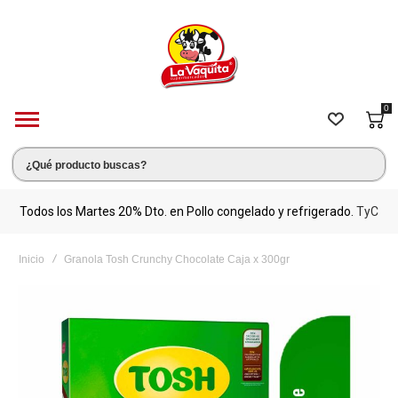
0
s.
Todos los Martes 20% Dto. en Pollo congelado y refrigerado.
TyC
M
Inicio
Granola Tosh Crunchy Chocolate Caja x 300gr
Saltar
al
final
de
la
galería