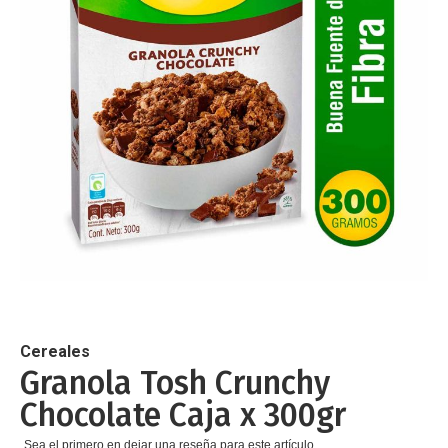
de
imágenes
Saltar
al
comienzo
de
Cereales
la
Granola Tosh Crunchy
galería
Chocolate Caja x 300gr
de
imágenes
Sea el primero en dejar una reseña para este artículo