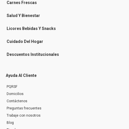
-
m
Carnes Frescas
m
e
s
Salud Y Bienestar
s
e
n
Licores Bebidas Y Snacks
g
e
r
Cuidado Del Hogar
Descuentos Institucionales
Ayuda Al Cliente
PQRSF
Domicilios
Contáctenos
Preguntas frecuentes
Trabaje con nosotros
Blog