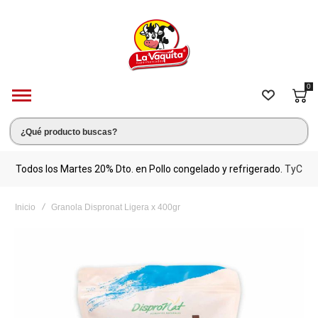
0
s.
Todos los Martes 20% Dto. en Pollo congelado y refrigerado.
TyC
M
Inicio
Granola Dispronat Ligera x 400gr
Saltar
al
final
de
la
galería