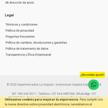
Mi dirección de envío
Legal
Términos y condiciones
Política de privacidad
Preguntas frecuentes
Política de cambios, devoluciones y garantías
Política de tratamiento de datos
Transparencia y Ética Empresarial
¿Necesitas ayuda?
© 2025 Supermercados La Vaquita - Inversiones Vaquita Express S.A.S
NIT: 900.642.557-1. Teléfono: +57 604 4487068. WhatsApp: +57
3165291216. Correo electrónico: contactenos@vaquitaexpress.com
Utilizamos cookies para mejorar tu experiencia.
Para cumplir con
la nueva directiva sobre privacidad electrónica, necesitamos el