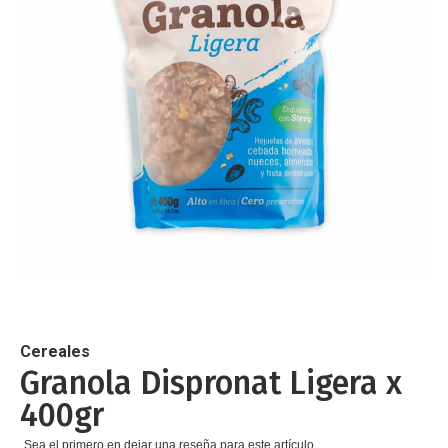
de
imágenes
Saltar
al
comienzo
de
Cereales
la
Granola Dispronat Ligera x
galería
400gr
de
imágenes
Sea el primero en dejar una reseña para este artículo