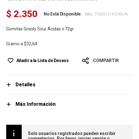
$ 2.350
No Está Disponible
SKU
7702011141293UN
Gomitas Grissly Sour Ácidas x 72gr
Gramo a
$32,64
Añadir a la Lista de Deseos
COMPARTIR
Detalles
Más Información
Solo usuarios registrados pueden escribir
comentarios. Por favor,
iniciar sesión
o