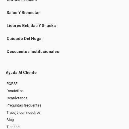
m
e
s
Salud Y Bienestar
s
e
n
Licores Bebidas Y Snacks
g
e
r
Cuidado Del Hogar
Descuentos Institucionales
Ayuda Al Cliente
PQRSF
Domicilios
Contáctenos
Preguntas frecuentes
Trabaje con nosotros
Blog
Tiendas