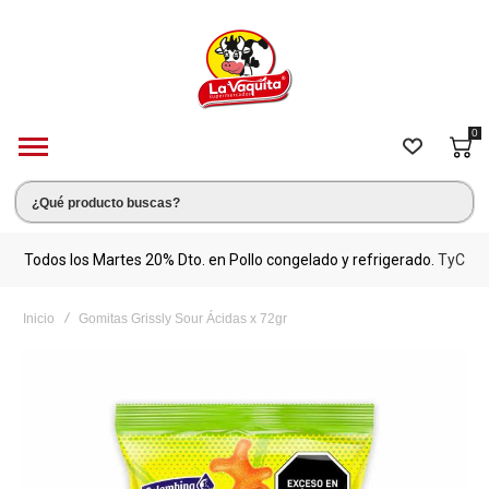
0
s.
Todos los Martes 20% Dto. en Pollo congelado y refrigerado.
TyC
M
Inicio
Gomitas Grissly Sour Ácidas x 72gr
Saltar
al
final
de
la
galería